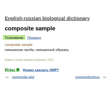
English-russian biological dictionary
composite sample
Толкование
Перевод
composite sample
смешанная проба; смешанный образец
English-russian biological dictionary
.
2013
.
Игры ⚽
Нужно сделать НИР?
composite plot
compositicolous