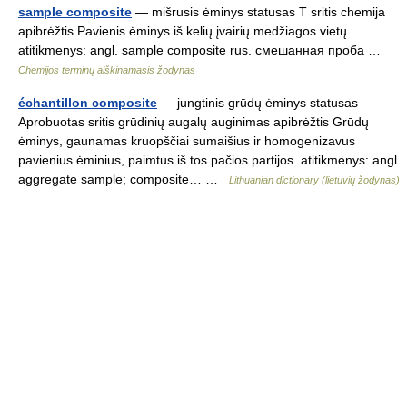
sample composite
— mišrusis ėminys statusas T sritis chemija
apibrėžtis Pavienis ėminys iš kelių įvairių medžiagos vietų.
atitikmenys: angl. sample composite rus. смешанная проба …
Chemijos terminų aiškinamasis žodynas
échantillon composite
— jungtinis grūdų ėminys statusas
Aprobuotas sritis grūdinių augalų auginimas apibrėžtis Grūdų
ėminys, gaunamas kruopščiai sumaišius ir homogenizavus
pavienius ėminius, paimtus iš tos pačios partijos. atitikmenys: angl.
aggregate sample; composite… …
Lithuanian dictionary (lietuvių žodynas)