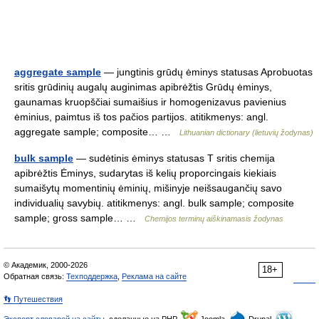
aggregate sample
— jungtinis grūdų ėminys statusas Aprobuotas
sritis grūdinių augalų auginimas apibrėžtis Grūdų ėminys,
gaunamas kruopščiai sumaišius ir homogenizavus pavienius
ėminius, paimtus iš tos pačios partijos. atitikmenys: angl.
aggregate sample; composite… …
Lithuanian dictionary (lietuvių žodynas)
bulk sample
— sudėtinis ėminys statusas T sritis chemija
apibrėžtis Ėminys, sudarytas iš kelių proporcingais kiekiais
sumaišytų momentinių ėminių, mišinyje neišsaugančių savo
individualių savybių. atitikmenys: angl. bulk sample; composite
sample; gross sample… …
Chemijos terminų aiškinamasis žodynas
© Академик, 2000-2026
18+
Обратная связь:
Техподдержка
,
Реклама на сайте
👣 Путешествия