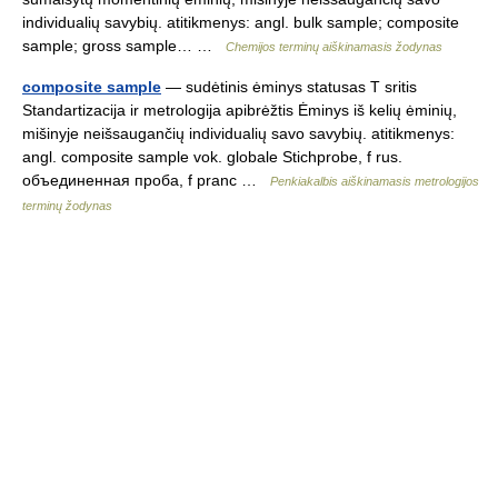
individualių savybių. atitikmenys: angl. bulk sample; composite
sample; gross sample… …
Chemijos terminų aiškinamasis žodynas
composite sample
— sudėtinis ėminys statusas T sritis
Standartizacija ir metrologija apibrėžtis Ėminys iš kelių ėminių,
mišinyje neišsaugančių individualių savo savybių. atitikmenys:
angl. composite sample vok. globale Stichprobe, f rus.
объединенная проба, f pranc …
Penkiakalbis aiškinamasis metrologijos
terminų žodynas