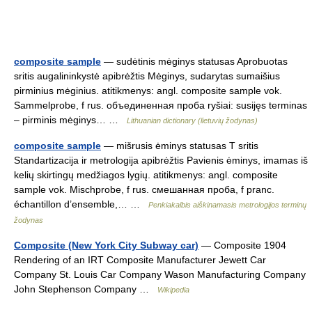
composite sample
— sudėtinis mėginys statusas Aprobuotas
sritis augalininkystė apibrėžtis Mėginys, sudarytas sumaišius
pirminius mėginius. atitikmenys: angl. composite sample vok.
Sammelprobe, f rus. объединенная проба ryšiai: susijęs terminas
– pirminis mėginys… …
Lithuanian dictionary (lietuvių žodynas)
composite sample
— mišrusis ėminys statusas T sritis
Standartizacija ir metrologija apibrėžtis Pavienis ėminys, imamas iš
kelių skirtingų medžiagos lygių. atitikmenys: angl. composite
sample vok. Mischprobe, f rus. смешанная проба, f pranc.
échantillon d’ensemble,… …
Penkiakalbis aiškinamasis metrologijos terminų
žodynas
Composite (New York City Subway car)
— Composite 1904
Rendering of an IRT Composite Manufacturer Jewett Car
Company St. Louis Car Company Wason Manufacturing Company
John Stephenson Company …
Wikipedia