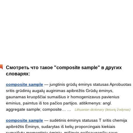
Смотреть что такое "composite sample" в других
словарях:
composite sample
— jungtinis grūdų ėminys statusas Aprobuotas
sritis grūdinių augalų auginimas apibrėžtis Grūdų ėminys,
gaunamas kruopščiai sumaišius ir homogenizavus pavienius
ėminius, paimtus iš tos pačios partijos. atitikmenys: angl.
aggregate sample; composite… …
Lithuanian dictionary (lietuvių žodynas)
composite sample
— sudėtinis ėminys statusas T sritis chemija
apibrėžtis Ėminys, sudarytas iš kelių proporcingais kiekiais
sumaišytų momentinių ėminių, mišinyje neišsaugančių savo